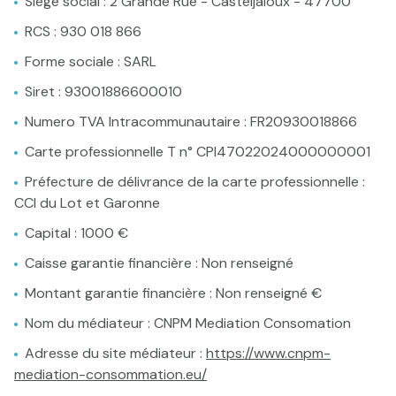
Siège social : 2 Grande Rue - Casteljaloux - 47700
e-mail
RCS : 930 018 866
Actualités
Forme sociale : SARL
Newsletter
Siret : 93001886600010
Honoraires
Numero TVA Intracommunautaire : FR20930018866
Contact
Carte professionnelle T n° CPI47022024000000001
Préfecture de délivrance de la carte professionnelle :
CCI du Lot et Garonne
Capital : 1000 €
Caisse garantie financière : Non renseigné
Montant garantie financière : Non renseigné €
Nom du médiateur : CNPM Mediation Consomation
Adresse du site médiateur :
https://www.cnpm-
mediation-consommation.eu/