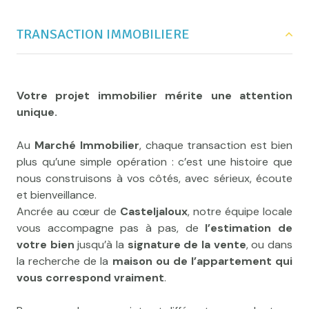
Implantés
au cœur de Casteljaloux
, nous
connaissons chaque rue, chaque quartier et chaque
TRANSACTION IMMOBILIERE
particularité locale. Cet ancrage unique nous permet
de vous guider avec justesse, que vous
souhaitiez
acheter une maison à
Casteljaloux
,
vendre votre bien
,
obtenir une
Votre projet immobilier mérite une attention
estimation immobilière précise
, ou encore
investir
unique.
dans la région
.
Au
Marché Immobilier
, chaque transaction est bien
Nos valeurs sont simples et essentielles :
écoute,
plus qu’une simple opération : c’est une histoire que
respect, professionnalisme et authenticité
. Parce
nous construisons à vos côtés, avec sérieux, écoute
que chaque projet immobilier est une histoire
et bienveillance.
personnelle, nous vous offrons un
accompagnement
Ancrée au cœur de
Casteljaloux
, notre équipe locale
sur-mesure
, fondé sur la
transparence
,
vous accompagne pas à pas, de
l’estimation de
la
disponibilité
et la
chaleur humaine
qui font notre
votre bien
jusqu’à la
signature de la vente
, ou dans
réputation depuis plus de 30 ans.
la recherche de la
maison ou de l’appartement qui
vous correspond vraiment
.
👉 Vous recherchez une
agence immobilière
sérieuse et reconnue à Casteljaloux
?