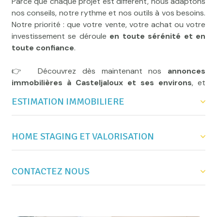
Parce que chaque projet est différent, nous adaptons
Venez rencontrer
Le Marché Immobilier
– une
nos conseils, notre rythme et nos outils à vos besoins.
équipe locale, engagée et à votre écoute, où votre
Notre priorité : que votre vente, votre achat ou votre
projet est entre de bonnes mains.
investissement se déroule
en toute sérénité et en
toute confiance
.
👉 Découvrez dès maintenant nos
annonces
immobilières à Casteljaloux et ses environs
, et
rencontrons-nous pour parler de votre projet.
ESTIMATION IMMOBILIERE
HOME STAGING ET VALORISATION
Connaître la vraie valeur de votre bien, c’est la
première étape vers une vente réussie.
CONTACTEZ NOUS
Chez
Mettre en valeur un bien, c’est bien plus que le
Le Marché Immobilier
, nous réalisons pour
vous une
décorer : c’est
estimation immobilière gratuite à
révéler tout son potentiel
pour
Casteljaloux
susciter le coup de cœur dès la première visite.
, précise et transparente, fondée sur des
critères concrets et la réalité du marché local.
Une question, un projet, une envie d’échanger autour