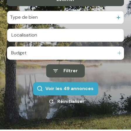
e-mail
Actualités
Type de bien
Newsletter
Honoraires
Contact
Budget
Filtrer
Voir les
49
annonces
Réinitialiser