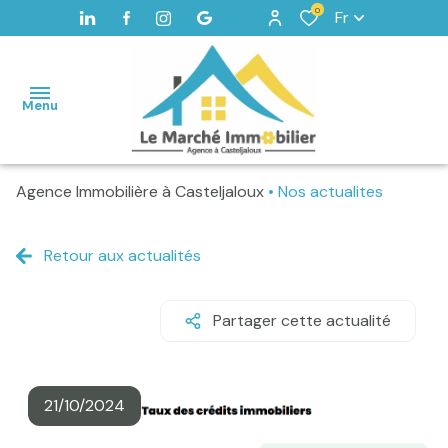
0
Fr
Menu
Agence Immobilière à Casteljaloux
Nos actualites
Accueil
Maisons
Retour aux actualités
Terrains
Vendus
Partager cette actualité
Home
staging -
Valorisation
21/10/2024
Alerte