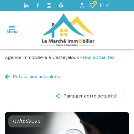
0
Fr
Menu
Agence Immobilière à Casteljaloux
Nos actualites
Accueil
Maisons
Retour aux actualités
Terrains
Vendus
Partager cette actualité
Home
staging -
Valorisation
07/02/2025
Alerte