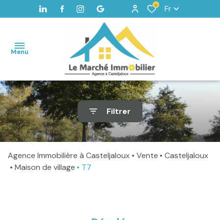
0
Fr
Menu
Accueil
Filtrer
Maisons
Terrains
Agence Immobilière à Casteljaloux
Vente
Casteljaloux
Vendus
Maison de village
T7
Home
staging -
Valorisation
Alerte