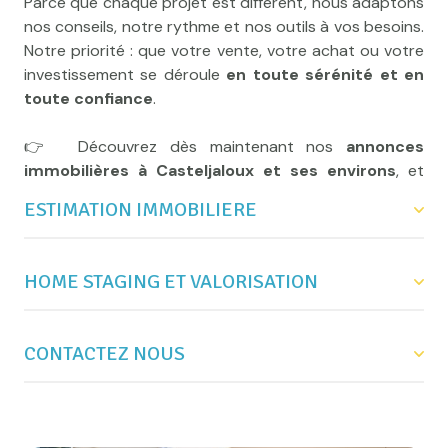
Parce que chaque projet est différent, nous adaptons
Venez rencontrer
Le Marché Immobilier
– une
nos conseils, notre rythme et nos outils à vos besoins.
équipe locale, engagée et à votre écoute, où votre
Notre priorité : que votre vente, votre achat ou votre
projet est entre de bonnes mains.
investissement se déroule
en toute sérénité et en
toute confiance
.
👉 Découvrez dès maintenant nos
annonces
immobilières à Casteljaloux et ses environs
, et
rencontrons-nous pour parler de votre projet.
ESTIMATION IMMOBILIERE
HOME STAGING ET VALORISATION
Connaître la vraie valeur de votre bien, c’est la
première étape vers une vente réussie.
CONTACTEZ NOUS
Chez
Mettre en valeur un bien, c’est bien plus que le
Le Marché Immobilier
, nous réalisons pour
vous une
décorer : c’est
estimation immobilière gratuite à
révéler tout son potentiel
pour
Casteljaloux
susciter le coup de cœur dès la première visite.
, précise et transparente, fondée sur des
critères concrets et la réalité du marché local.
Une question, un projet, une envie d’échanger autour