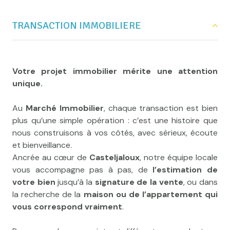
Implantés
au cœur de Casteljaloux
, nous
connaissons chaque rue, chaque quartier et chaque
TRANSACTION IMMOBILIERE
particularité locale. Cet ancrage unique nous permet
de vous guider avec justesse, que vous
souhaitiez
acheter une maison à
Casteljaloux
,
vendre votre bien
,
obtenir une
Votre projet immobilier mérite une attention
estimation immobilière précise
, ou encore
investir
unique.
dans la région
.
Au
Marché Immobilier
, chaque transaction est bien
Nos valeurs sont simples et essentielles :
écoute,
plus qu’une simple opération : c’est une histoire que
respect, professionnalisme et authenticité
. Parce
nous construisons à vos côtés, avec sérieux, écoute
que chaque projet immobilier est une histoire
et bienveillance.
personnelle, nous vous offrons un
accompagnement
Ancrée au cœur de
Casteljaloux
, notre équipe locale
sur-mesure
, fondé sur la
transparence
,
vous accompagne pas à pas, de
l’estimation de
la
disponibilité
et la
chaleur humaine
qui font notre
votre bien
jusqu’à la
signature de la vente
, ou dans
réputation depuis plus de 30 ans.
la recherche de la
maison ou de l’appartement qui
vous correspond vraiment
.
👉 Vous recherchez une
agence immobilière
sérieuse et reconnue à Casteljaloux
?