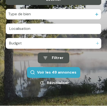
e-mail
Actualités
Type de bien
Newsletter
Honoraires
Contact
Budget
Filtrer
Voir les
49
annonces
Réinitialiser