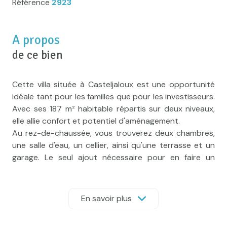
Référence
2923
A propos
de ce bien
Cette villa située à Casteljaloux est une opportunité
idéale tant pour les familles que pour les investisseurs.
Avec ses 187 m² habitable répartis sur deux niveaux,
elle allie confort et potentiel d'aménagement.
Au rez-de-chaussée, vous trouverez deux chambres,
une salle d'eau, un cellier, ainsi qu'une terrasse et un
garage. Le seul ajout nécessaire pour en faire un
second logement complet est l'installation d'une
cuisine. Grâce à sa configuration, il est également
envisageable de créer deux logements distincts avec
En savoir plus
quelques travaux supplémentaires.
À l'étage, un salon spacieux de 30 m² vous attend,