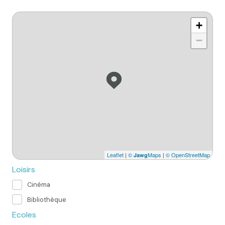
+
−
Leaflet
|
©
Maps
|
© OpenStreetMap
Jawg
Loisirs
Cinéma
Bibliothèque
Ecoles