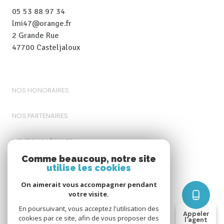
05 53 88 97 34
lmi47@orange.fr
2 Grande Rue
47700 Casteljaloux
NOS HONORAIRES
NOS PARTENAIRES
MENTIONS LÉGALES
Comme beaucoup, notre site
utilise les cookies
ADMIN
On aimerait vous accompagner pendant
POLITIQUE RGPD
votre visite.
En poursuivant, vous acceptez l'utilisation des
Appeler
cookies par ce site, afin de vous proposer des
COOKIES
l'agent