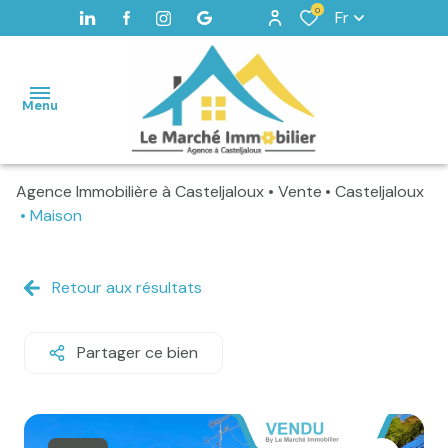
0
Fr
Menu
Agence Immobilière à Casteljaloux
Vente
Casteljaloux
Accueil
Maison
Maisons
Terrains
Retour aux résultats
Vendus
Partager ce bien
Home
staging -
Valorisation
Alerte