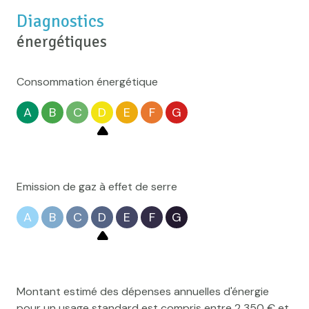
construit en 1970
Diagnostics
énergétiques
cuisine séparée (équipée)
Consommation énergétique
Chauffage central : chaudière (gaz)
A
B
C
D
E
F
G
1 garage(s)
exposition Ouest
Emission de gaz à effet de serre
2 niveau(x)
A
B
C
D
E
F
G
vue Rue
arboré
Montant estimé des dépenses annuelles d'énergie
pour un usage standard est compris entre 2 350 € et