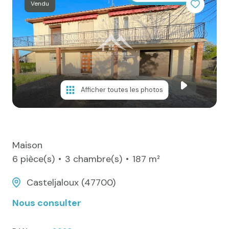
e-mail
Vendu
Actualités
Newsletter
Honoraires
Contact
Afficher toutes les photos
Maison
6 pièce(s)
3 chambre(s)
187 m²
Casteljaloux (47700)
Nous consulter