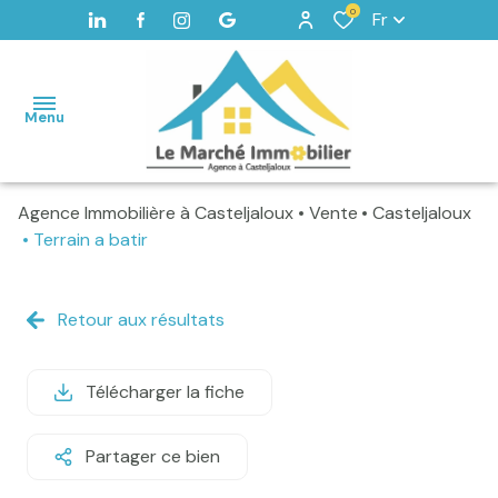
0
Fr
Menu
Agence Immobilière à Casteljaloux
Vente
Casteljaloux
Accueil
Terrain a batir
Maisons
Terrains
Retour aux résultats
Vendus
Télécharger la fiche
Home
staging -
Valorisation
Partager ce bien
Alerte