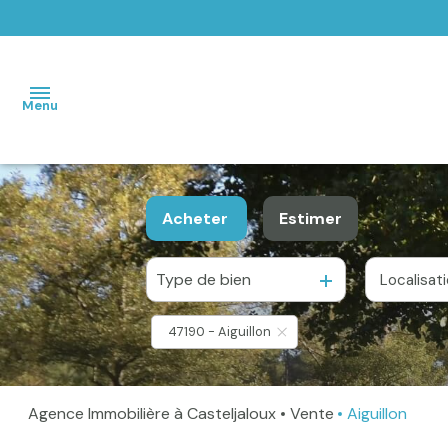
Menu
Accueil
Acheter
Estimer
Maisons
Type de bien
Localisat
De l'ancien
Terrains
47190 - Aiguillon
Vendus
Home
Agence Immobilière à Casteljaloux
Vente
Aiguillon
staging -