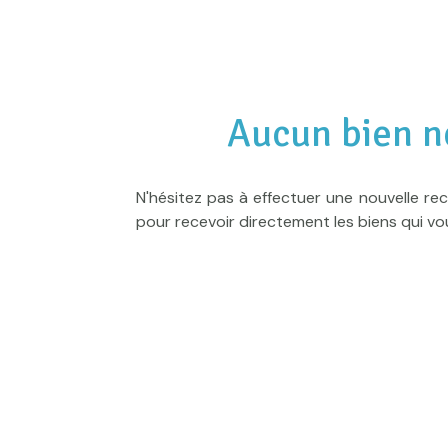
Valorisation
Alerte
e-
mail
Aucun bien n
Actualités
N'hésitez pas à effectuer une nouvelle rec
Newsletter
pour recevoir directement les biens qui vo
Honoraires
Contact