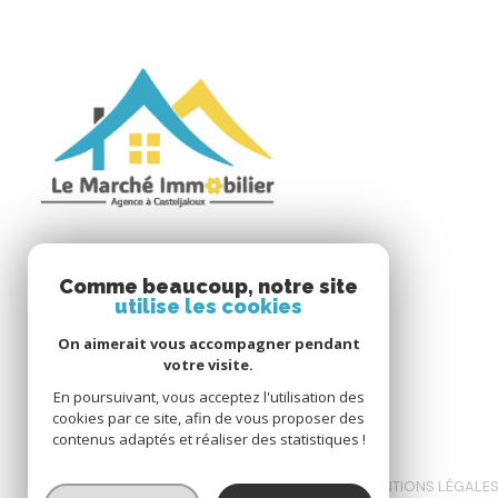
Le Marché Immobilier
Comme beaucoup, notre site
utilise les cookies
05 53 88 97 34
On aimerait vous accompagner pendant
lmi47@orange.fr
votre visite.
2 Grande Rue
En poursuivant, vous acceptez l'utilisation des
47700 Casteljaloux
cookies par ce site, afin de vous proposer des
contenus adaptés et réaliser des statistiques !
NOS HONORAIRES
NOS PARTENAIRES
MENTIONS LÉGALE