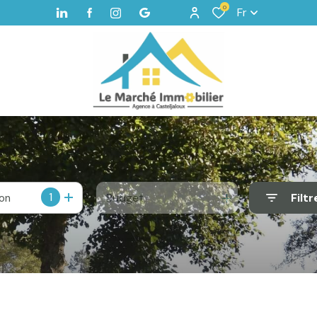
0
Fr
1
Budget
Filtr
ion