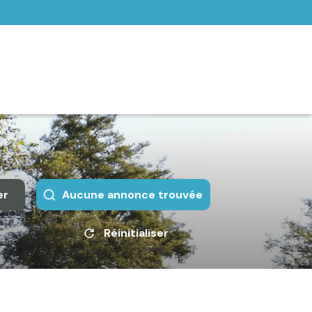
er
Aucune annonce trouvée
Réinitialiser