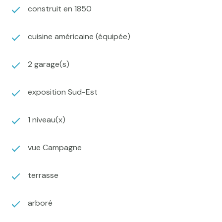
construit en 1850
Maintenant nous pouvons enfin nous rendre sur les
bords de cette belle piscine bordée d'une terrasse en
bois. Déjà l'envie de s'y poser entre amis ou en famille
cuisine américaine (équipée)
commence à poindre.
Mais ne nous arrêtons pas en si bon chemin et
2 garage(s)
terminons le tour du (futur) propriétaire par ce large
parc de 4800m2 clos et paysager, une première
exposition Sud-Est
dépendance en pierre y abritera tondeuses et outils
de jardinage elle possède également un four à pain
presque intact que vous serez, peut-être, tenté de
1 niveau(x)
restaurer.
En cheminant vers la seconde dépendance, notre
vue Campagne
regard sera attiré par le puit qui arrosera votre
pelouse ou votre potager au temps chaud.
terrasse
Enfin, nous terminerons notre visite par l'espace
garage / box à chevaux de plus de 60m2 ou vous
pourrez selon besoin garer votre voiture, abriter vos
arboré
chevaux ou encore stocker votre bois ou bien ranger