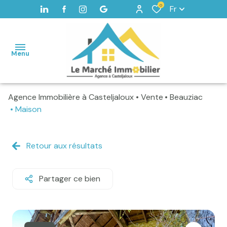
0
Fr
Menu
Agence Immobilière à Casteljaloux
Vente
Beauziac
Accueil
Maison
Maisons
Terrains
Retour aux résultats
Vendus
Partager ce bien
Home
staging -
Valorisation
Alerte