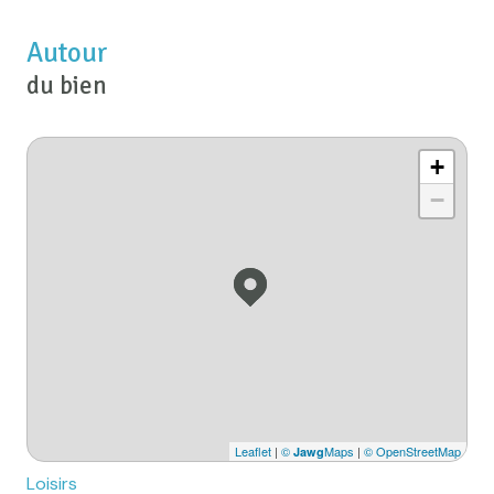
Autour
du bien
+
−
Leaflet
|
©
Maps
|
© OpenStreetMap
Jawg
Loisirs