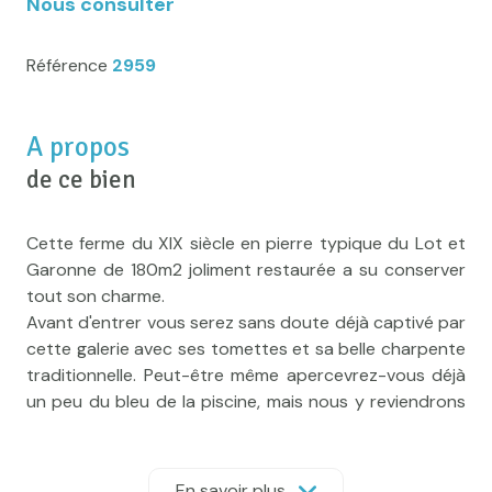
Nous consulter
Référence
2959
A propos
de ce bien
Cette ferme du XIX siècle en pierre typique du Lot et
Garonne de 180m2 joliment restaurée a su conserver
tout son charme.
Avant d'entrer vous serez sans doute déjà captivé par
cette galerie avec ses tomettes et sa belle charpente
traditionnelle. Peut-être même apercevrez-vous déjà
un peu du bleu de la piscine, mais nous y reviendrons
plus tard.
Entrons sans tarder dans cette jolie demeure et
attardons-nous un peu dans cette immense pièce à
En savoir plus