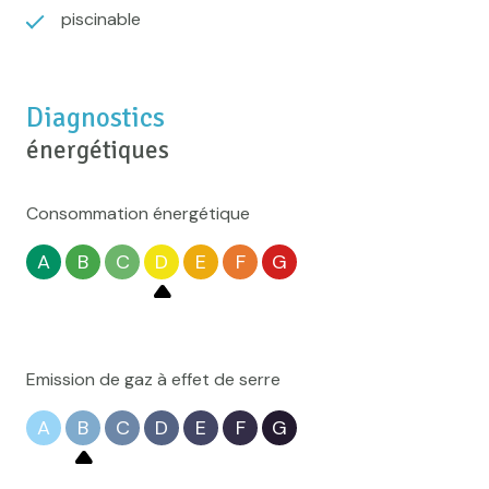
ce qui doit l'être.
piscinable
Nous pourrions nous arrêter là, mais ça serait oublier
ce magnifique comble aménageable de près de 140m2
disponible à l'étage.
Diagnostics
énergétiques
Consommation énergétique
A
B
C
D
E
F
G
Emission de gaz à effet de serre
A
B
C
D
E
F
G