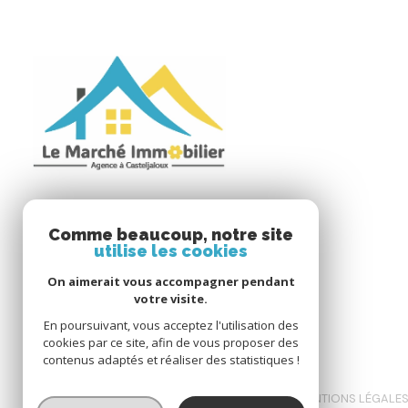
Le Marché Immobilier
Comme beaucoup, notre site
utilise les cookies
05 53 88 97 34
On aimerait vous accompagner pendant
lmi47@orange.fr
votre visite.
2 Grande Rue
En poursuivant, vous acceptez l'utilisation des
47700 Casteljaloux
cookies par ce site, afin de vous proposer des
contenus adaptés et réaliser des statistiques !
NOS HONORAIRES
NOS PARTENAIRES
MENTIONS LÉGALE