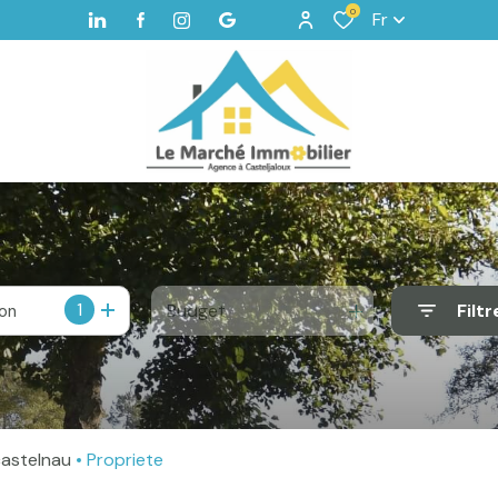
0
Fr
1
Budget
Filtr
ion
 castelnau
Propriete