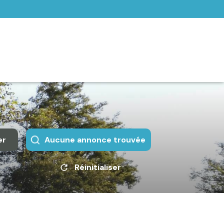
er
Aucune annonce trouvée
Réinitialiser