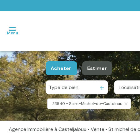
Menu
Accueil
Acheter
Estimer
Maisons
Type de bien
Localisat
De l'ancien
Terrains
33840 - Saint-Michel-de-Castelnau
Vendus
Home
Agence Immobilière à Casteljaloux
Vente
St michel de
staging -