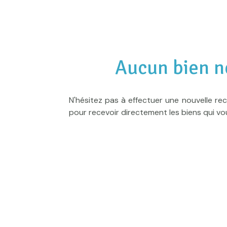
Valorisation
Alerte
e-
mail
Aucun bien n
Actualités
N'hésitez pas à effectuer une nouvelle rec
Newsletter
pour recevoir directement les biens qui vo
Honoraires
Contact