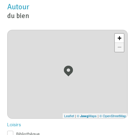
Autour
du bien
+
−
Leaflet
|
©
Maps
|
© OpenStreetMap
Jawg
Loisirs
Bibliothèque