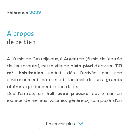
Référence
3039
A propos
de ce bien
A 10 min de Casteljaloux, à Argenton (6 min de l'entrée
de l'autoroute), cette villa de
plain pied
d’environ
110
m² habitables
séduit dès l’arrivée par son
environnement naturel et l’accueil de ses
grands
chênes
, qui donnent le ton du lieu.
Dès l’entrée, un
hall avec placard
ouvre sur un
espace de vie aux volumes généreux, composé d’un
séjour lumineux
d’environ 39 m²
et d’une
cuisine
équipée de 15 m²,
donnant sur une terrasse
couverte idéale pour les moments de détente, repas
En savoir plus
de famille et une deuxième terrasse ensoleillée pour