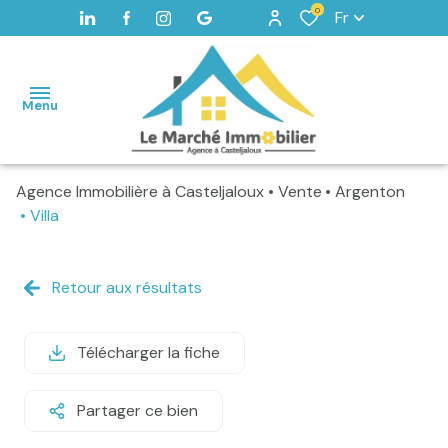
0
Fr
Menu
Agence Immobilière à Casteljaloux
Vente
Argenton
Accueil
Villa
Maisons
Terrains
Retour aux résultats
Vendus
Télécharger la fiche
Home
staging -
Valorisation
Partager ce bien
Alerte