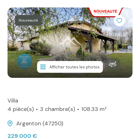
e-mail
Actualités
Nouveauté
Newsletter
Honoraires
Contact
Afficher toutes les photos
Villa
4 pièce(s)
3 chambre(s)
108.33 m²
Argenton (47250)
229 000 €