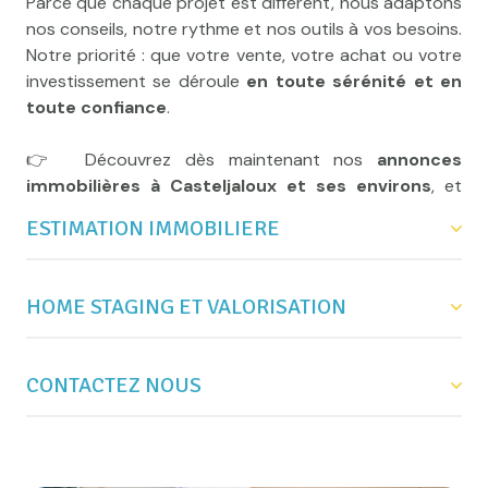
Parce que chaque projet est différent, nous adaptons
Venez rencontrer
Le Marché Immobilier
– une
nos conseils, notre rythme et nos outils à vos besoins.
équipe locale, engagée et à votre écoute, où votre
Notre priorité : que votre vente, votre achat ou votre
projet est entre de bonnes mains.
investissement se déroule
en toute sérénité et en
toute confiance
.
👉 Découvrez dès maintenant nos
annonces
immobilières à Casteljaloux et ses environs
, et
rencontrons-nous pour parler de votre projet.
ESTIMATION IMMOBILIERE
HOME STAGING ET VALORISATION
Connaître la vraie valeur de votre bien, c’est la
première étape vers une vente réussie.
CONTACTEZ NOUS
Chez
Mettre en valeur un bien, c’est bien plus que le
Le Marché Immobilier
, nous réalisons pour
vous une
décorer : c’est
estimation immobilière gratuite à
révéler tout son potentiel
pour
Casteljaloux
susciter le coup de cœur dès la première visite.
, précise et transparente, fondée sur des
critères concrets et la réalité du marché local.
Une question, un projet, une envie d’échanger autour