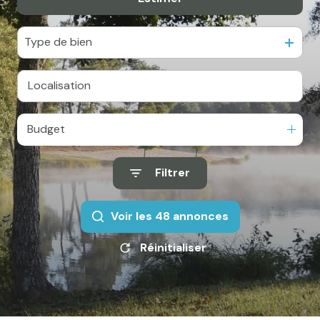
e-mail
Actualités
Type de bien
Newsletter
Honoraires
Contact
Budget
Filtrer
Voir les
48
annonces
Réinitialiser