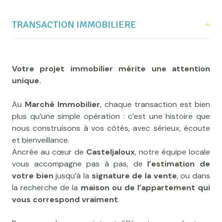
Implantés
au cœur de Casteljaloux
, nous
connaissons chaque rue, chaque quartier et chaque
TRANSACTION IMMOBILIERE
particularité locale. Cet ancrage unique nous permet
de vous guider avec justesse, que vous
souhaitiez
acheter une maison à
Casteljaloux
,
vendre votre bien
,
obtenir une
Votre projet immobilier mérite une attention
estimation immobilière précise
, ou encore
investir
unique.
dans la région
.
Au
Marché Immobilier
, chaque transaction est bien
Nos valeurs sont simples et essentielles :
écoute,
plus qu’une simple opération : c’est une histoire que
respect, professionnalisme et authenticité
. Parce
nous construisons à vos côtés, avec sérieux, écoute
que chaque projet immobilier est une histoire
et bienveillance.
personnelle, nous vous offrons un
accompagnement
Ancrée au cœur de
Casteljaloux
, notre équipe locale
sur-mesure
, fondé sur la
transparence
,
vous accompagne pas à pas, de
l’estimation de
la
disponibilité
et la
chaleur humaine
qui font notre
votre bien
jusqu’à la
signature de la vente
, ou dans
réputation depuis plus de 30 ans.
la recherche de la
maison ou de l’appartement qui
vous correspond vraiment
.
👉 Vous recherchez une
agence immobilière
sérieuse et reconnue à Casteljaloux
?