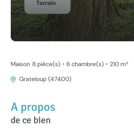
Maison
8 pièce(s)
6 chambre(s)
210 m²
Grateloup (47400)
A propos
de ce bien