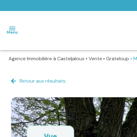
Menu
Agence Immobilière à Casteljaloux
Vente
Grateloup
M
Accueil
Maisons
Retour aux résultats
Terrains
Vendus
Home
staging -