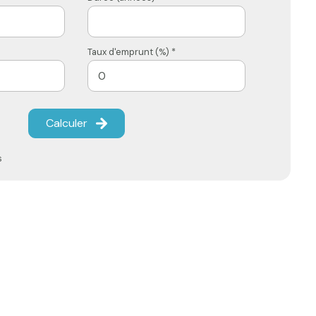
Taux d'emprunt (%) *
Calculer
s