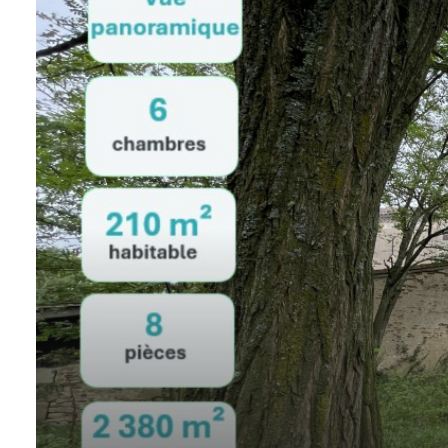
Valorisation
Alerte
e-
mail
Actualités
Newsletter
Honoraires
Contact