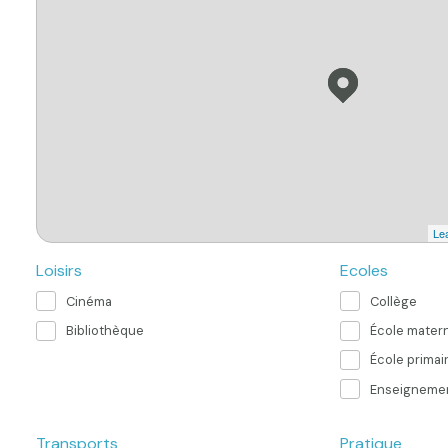
Lea
Loisirs
Ecoles
Cinéma
Collège
Bibliothèque
École matern
École primai
Enseignemen
Transports
Pratique