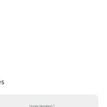
és
Durée (années) *