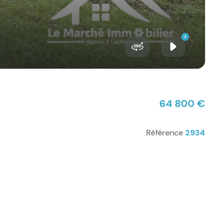
2
64 800 €
Référence
2934