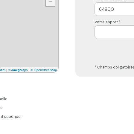
−
Votre apport *
* Champs obligatoire
flet
|
©
Maps
|
© OpenStreetMap
Jawg
elle
re
t supérieur