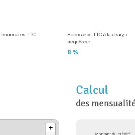
e honoraires TTC
Honoraires TTC à la charge
acquéreur
€
8 %
Calcul
des mensualit
+
Montant du crédit*