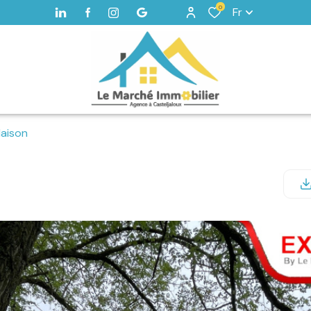
0
Fr
aison