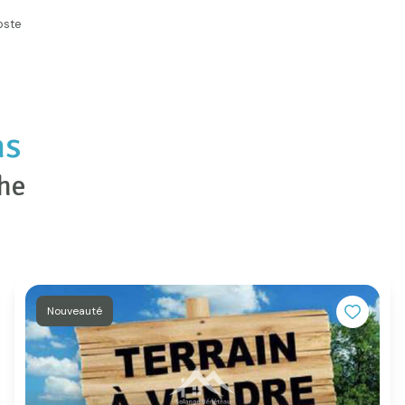
oste
ns
che
Nouveauté