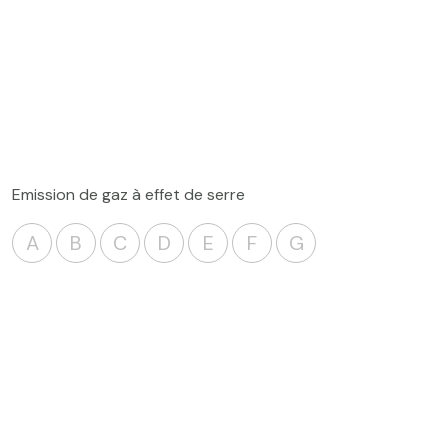
Emission de gaz à effet de serre
A
B
C
D
E
F
G