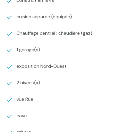
construit en 1948
salle de bain avec WC tout aussi lumineuse.
Une belle buanderie ajoute un côté pratique à
l’ensemble.
cuisine séparée (équipée)
A l’extérieur, un terrain clos arboré de près de
2000m2 avec une dépendance et une serre vous
Chauffage central : chaudière (gaz)
apportent espace, indépendance et intimité.
Mais ce n’est pas tout, un garage de 40m2 et une
1 garage(s)
cave en sous-sol abriteront facilement tout ce qui
doit être rangé.
Quand vous saurez que la performance énergétique
exposition Nord-Ouest
de cette maison de 183m2 garantit le confort de la
famille en toute saison pour un budget maitrisé. Vous
2 niveau(x)
aurez peut-être cette certitude d’avoir enfin trouvé
votre nouveau « chez vous ».
vue Rue
cave