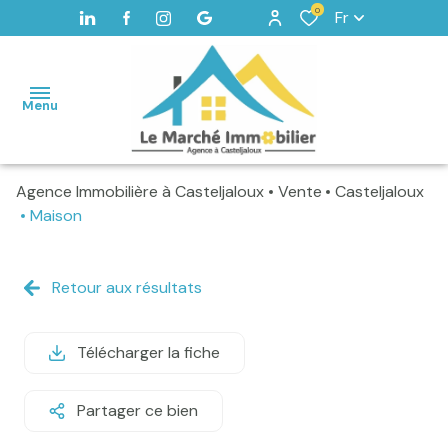
0
Fr
Menu
Agence Immobilière à Casteljaloux
Vente
Casteljaloux
Accueil
Maison
Maisons
Terrains
Retour aux résultats
Vendus
Télécharger la fiche
Home
staging -
Valorisation
Partager ce bien
Alerte