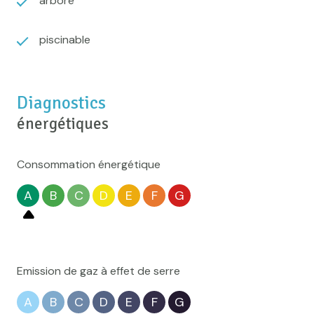
arboré
piscinable
Diagnostics
énergétiques
Consommation énergétique
A
B
C
D
E
F
G
Emission de gaz à effet de serre
A
B
C
D
E
F
G