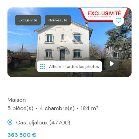
e-mail
Actualités
Exclusivité
Nouveauté
Newsletter
Honoraires
Contact
Afficher toutes les photos
Maison
5 pièce(s)
4 chambre(s)
184 m²
Casteljaloux (47700)
363 500 €