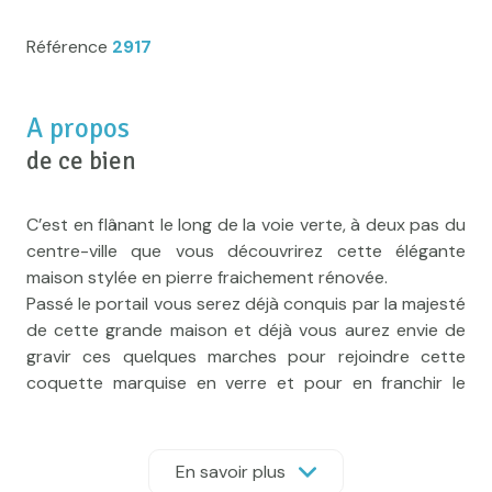
Référence
2917
A propos
de ce bien
C’est en flânant le long de la voie verte, à deux pas du
centre-ville que vous découvrirez cette élégante
maison stylée en pierre fraichement rénovée.
Passé le portail vous serez déjà conquis par la majesté
de cette grande maison et déjà vous aurez envie de
gravir ces quelques marches pour rejoindre cette
coquette marquise en verre et pour en franchir le
seuil. Vous y serez accueilli par une entrée qui vous
fera languir encore quelques instants avant de vous
laisser découvrir le cœur de la demeure.
En savoir plus
Quelques pas encore nous amènent au couloir central