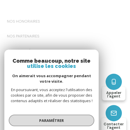
NOS HONORAIRES
NOS PARTENAIRES
MENTIONS LÉGALES
Comme beaucoup, notre site
utilise les cookies
ADMIN
On aimerait vous accompagner pendant
POLITIQUE RGPD
votre visite.
En poursuivant, vous acceptez l'utilisation des
Appeler
cookies par ce site, afin de vous proposer des
COOKIES
l'agent
contenus adaptés et réaliser des statistiques !
© 2026 | Tous droits réservés
PARAMÉTRER
Contacter
l'agent