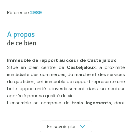
Référence
2989
A propos
de ce bien
Immeuble de rapport au cœur de Casteljaloux
Situé en plein centre de
Casteljaloux
, à proximité
immédiate des commerces, du marché et des services
du quotidien, cet immeuble de rapport représente une
belle opportunité d’investissement dans un secteur
apprécié pour sa qualité de vie.
L’ensemble se compose de
trois logements
, dont
deux actuellement loués
, permettant de bénéficier
d’un revenu locatif dès l’acquisition.
Le
premier logement de 45m2
, de plain-pied et
En savoir plus
actuellement loué, comprend un séjour, une cuisine