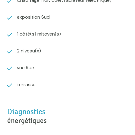
Chauffage individuel : radiateur (electrique)
Les informations sur les risques auxquels ce bien est
exposé sont disponibles sur le site
Géorisques
exposition Sud
1 côté(s) mitoyen(s)
2 niveau(x)
vue Rue
terrasse
Diagnostics
énergétiques