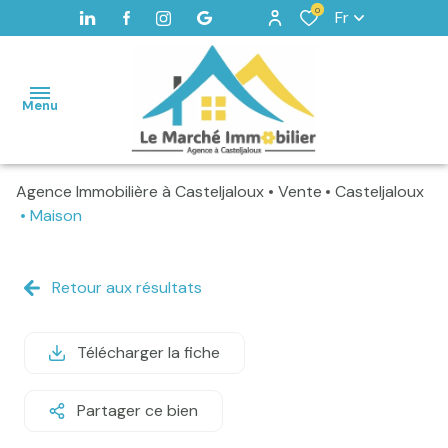
0
Fr
Menu
Agence Immobilière à Casteljaloux
Vente
Casteljaloux
Accueil
Maison
Maisons
Terrains
Retour aux résultats
Vendus
Télécharger la fiche
Home
staging -
Valorisation
Partager ce bien
Alerte