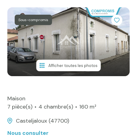
e-mail
Actualités
Sous-compromis
Newsletter
Honoraires
Contact
Afficher toutes les photos
Maison
7 pièce(s)
4 chambre(s)
160 m²
Casteljaloux (47700)
Nous consulter