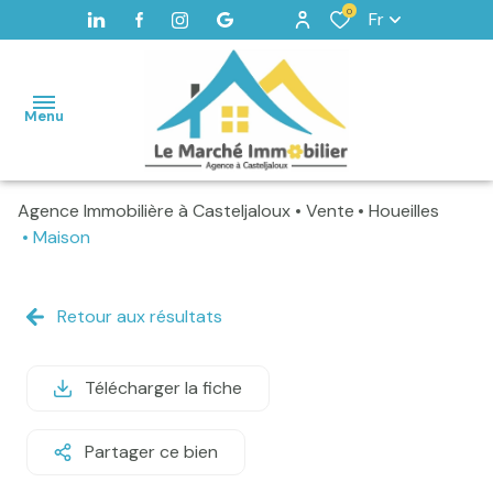
0
Fr
Menu
Agence Immobilière à Casteljaloux
Vente
Houeilles
Accueil
Maison
Maisons
Terrains
Retour aux résultats
Vendus
Télécharger la fiche
Home
staging -
Valorisation
Partager ce bien
Alerte