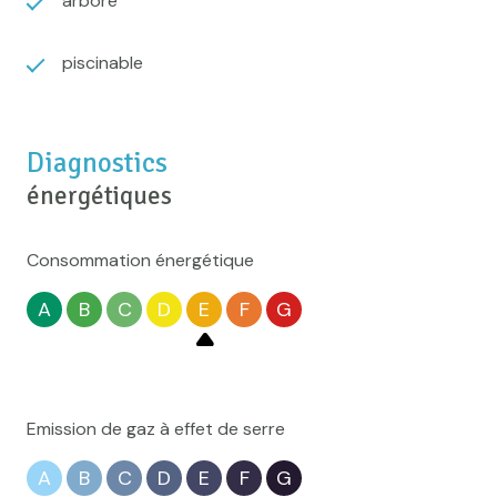
arboré
piscinable
Diagnostics
énergétiques
Consommation énergétique
A
B
C
D
E
F
G
Emission de gaz à effet de serre
A
B
C
D
E
F
G