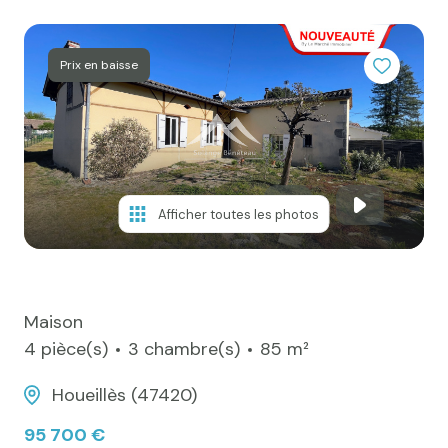
e-mail
Actualités
Prix en baisse
Newsletter
Honoraires
Contact
Afficher toutes les photos
Maison
4 pièce(s)
3 chambre(s)
85 m²
Houeillès (47420)
95 700 €