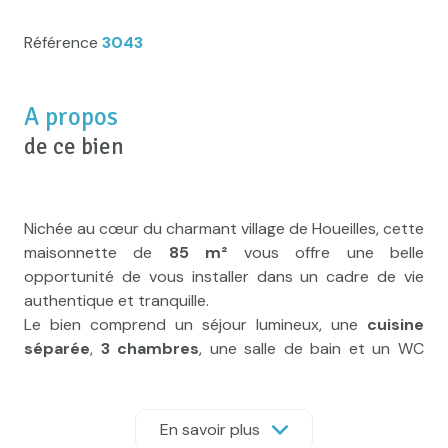
Référence
3043
A propos
de ce bien
Nichée au cœur du charmant village de Houeilles, cette
maisonnette de
85 m²
vous offre une belle
opportunité de vous installer dans un cadre de vie
authentique et tranquille.
Le bien comprend un séjour lumineux, une
cuisine
séparée
,
3 chambres
, une salle de bain et un WC
séparé — une distribution simple et fonctionnelle qui
n'attend que quelques travaux de rafraîchissement
pour révéler tout son potentiel.
En savoir plus
À l'extérieur, on apprécie une
terrasse bien exposée