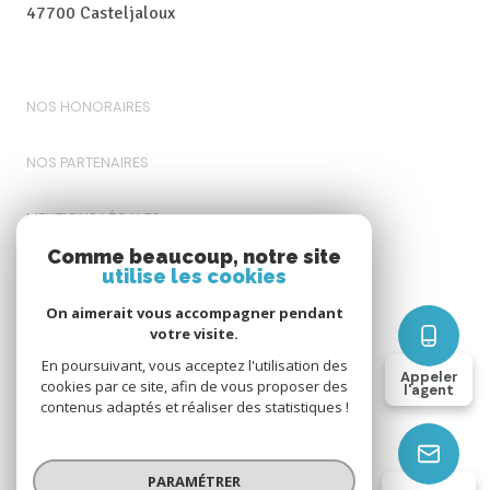
47700 Casteljaloux
NOS HONORAIRES
NOS PARTENAIRES
MENTIONS LÉGALES
Comme beaucoup, notre site
ADMIN
utilise les cookies
On aimerait vous accompagner pendant
POLITIQUE RGPD
votre visite.
En poursuivant, vous acceptez l'utilisation des
Appeler
COOKIES
cookies par ce site, afin de vous proposer des
l'agent
contenus adaptés et réaliser des statistiques !
© 2026 | Tous droits réservés
PARAMÉTRER