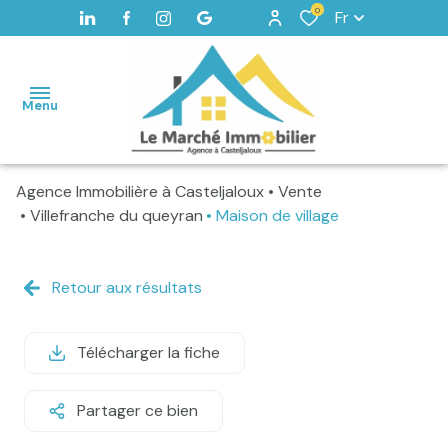
0
Fr
Menu
Agence Immobilière à Casteljaloux
Vente
Accueil
Villefranche du queyran
Maison de village
Maisons
Terrains
Retour aux résultats
Vendus
Télécharger la fiche
Home
staging -
Valorisation
Partager ce bien
Alerte