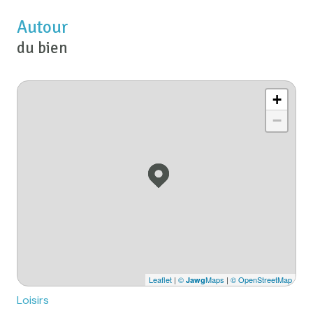
Autour
du bien
+
−
Leaflet
|
©
Maps
|
© OpenStreetMap
Jawg
Loisirs