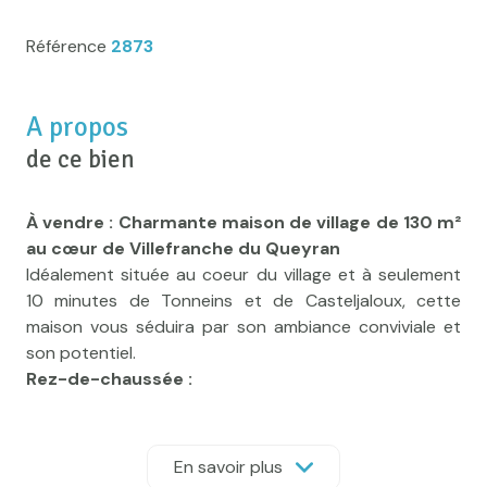
Référence
2873
A propos
de ce bien
À vendre : Charmante maison de village de 130 m²
au cœur de Villefranche du Queyran
Idéalement située au coeur du village et à seulement
10 minutes de Tonneins et de Casteljaloux, cette
maison vous séduira par son ambiance conviviale et
son potentiel.
Rez-de-chaussée :
Cuisine aménagée
: Profitez d'une cuisine
fonctionnelle équipée d'un coin barbecue, parfaite
pour les repas en plein air, qui donne sur une petite
En savoir plus
terrasse côté rue.