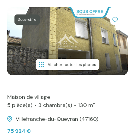
e-mail
Actualités
Sous-offre
Newsletter
Honoraires
Contact
Afficher toutes les photos
Maison de village
5 pièce(s)
3 chambre(s)
130 m²
Villefranche-du-Queyran (47160)
75 924 €