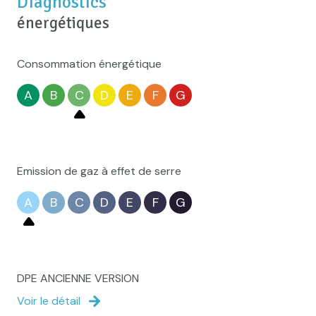
Diagnostics
énergétiques
Consommation énergétique
A
B
C
D
E
F
G
Emission de gaz à effet de serre
A
B
C
D
E
F
G
DPE ANCIENNE VERSION
Voir le détail